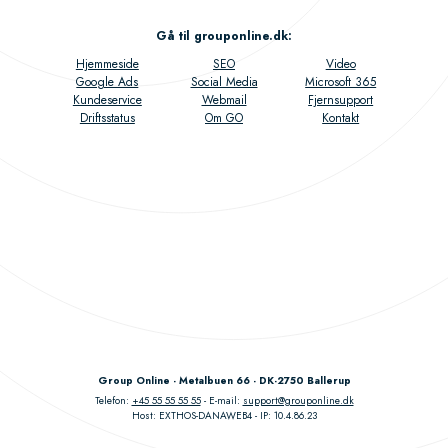
Gå til grouponline.dk
:
Hjemmeside
SEO
Video
Google Ads
Social Media
Microsoft 365
Kundeservice
Webmail
Fjernsupport
Driftsstatus
Om GO
Kontakt
Group Online - Metalbuen 66 - DK-2750 Ballerup
Telefon:
+45 55 55 55 55
E-mail:
support@grouponline.dk
Host: EXTHOS-DANAWEB4
IP: 10.4.86.23